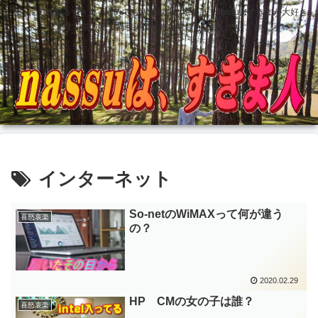
どこにでもあるすきま 埋めても塞がらないすきま nassuはすきまが大好き
です 前立腺全摘手術後壮絶な記録も記録しています
インターネット
So-netのWiMAXって何が違う
喜怒哀楽
の？
2020.02.29
HP CMの女の子は誰？
喜怒哀楽