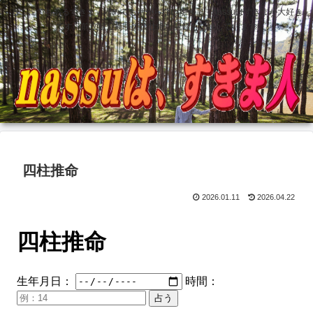
どこにでもあるすきま 埋めても塞がらないすきま nassuはすきまが大好き
です 前立腺全摘手術後壮絶な記録も記録しています
四柱推命
2026.01.11
2026.04.22