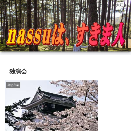
どこにでもあるすきま 埋めても塞がらないすきま nassuはすきまが大好き
です 前立腺全摘手術後壮絶な記録も記録しています
独演会
喜怒哀楽