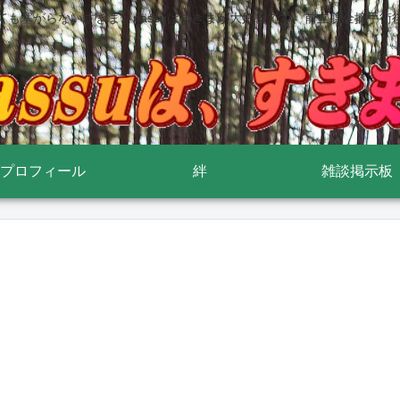
ても塞がらないすきま nassuはすきまが大好きです 前立腺全摘手術
プロフィール
絆
雑談掲示板