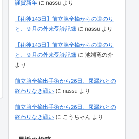
謹賀新年
に
nassu
より
【術後143日】前立腺全摘からの道のり
と、９月の外来受診記録
に
nassu
より
【術後143日】前立腺全摘からの道のり
と、９月の外来受診記録
に
池端竜の介
より
前立腺全摘出手術から26日、尿漏れとの
終わりなき戦い
に
nassu
より
前立腺全摘出手術から26日、尿漏れとの
終わりなき戦い
に
こうちゃん
より