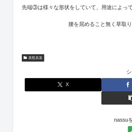
先端③は様々な形状をしていて、用途によっ
腰を屈めること無く草取り
喜怒哀楽
シ
X
nass