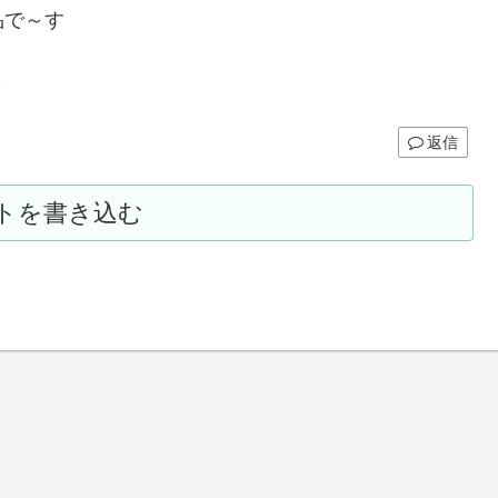
品で～す
～
返信
トを書き込む