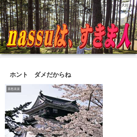
どこにでもあるすきま 埋めても塞がらないすきま nassuはすきまが大好き
です 前立腺全摘手術後壮絶な記録も記録しています
ホント ダメだからね
喜怒哀楽