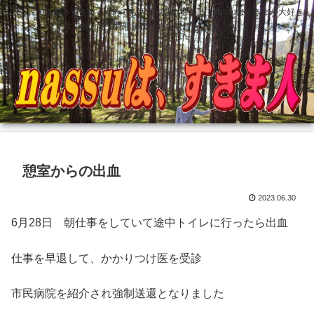
どこにでもあるすきま 埋めても塞がらないすきま nassuはすきまが大好き
です 前立腺全摘手術後壮絶な記録も記録しています
憩室からの出血
2023.06.30
6月28日 朝仕事をしていて途中トイレに行ったら出血
仕事を早退して、かかりつけ医を受診
市民病院を紹介され強制送還となりました