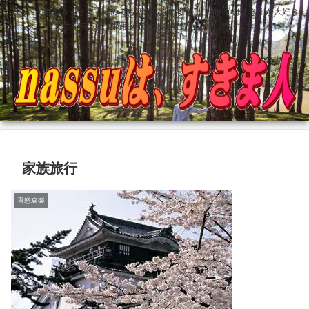
どこにでもあるすきま 埋めても塞がらないすきま nassuはすきまが大好き
です 前立腺全摘手術後壮絶な記録も記録しています
家族旅行
喜怒哀楽