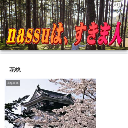
どこにでもあるすきま 埋めても塞がらないすきま nassuはすきまが大好き
です 前立腺全摘手術後壮絶な記録も記録しています
花桃
喜怒哀楽