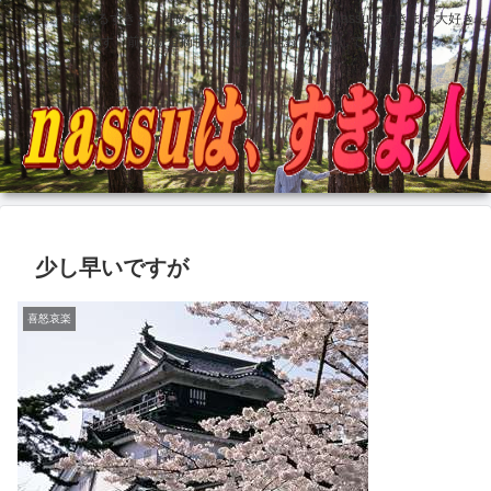
どこにでもあるすきま 埋めても塞がらないすきま nassuはすきまが大好き
です 前立腺全摘手術後壮絶な記録も記録しています
少し早いですが
喜怒哀楽