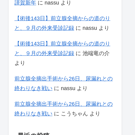
謹賀新年
に
nassu
より
【術後143日】前立腺全摘からの道のり
と、９月の外来受診記録
に
nassu
より
【術後143日】前立腺全摘からの道のり
と、９月の外来受診記録
に
池端竜の介
より
前立腺全摘出手術から26日、尿漏れとの
終わりなき戦い
に
nassu
より
前立腺全摘出手術から26日、尿漏れとの
終わりなき戦い
に
こうちゃん
より