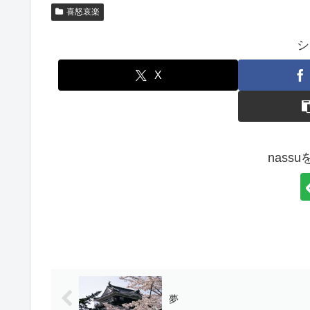
喜怒哀楽
シ
X
nass
夢