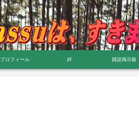
ても塞がらないすきま nassuはすきまが大好きです 前立腺全摘手術
プロフィール
絆
雑談掲示板