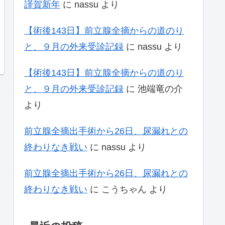
謹賀新年
に
nassu
より
【術後143日】前立腺全摘からの道のり
と、９月の外来受診記録
に
nassu
より
【術後143日】前立腺全摘からの道のり
と、９月の外来受診記録
に
池端竜の介
より
前立腺全摘出手術から26日、尿漏れとの
終わりなき戦い
に
nassu
より
前立腺全摘出手術から26日、尿漏れとの
終わりなき戦い
に
こうちゃん
より