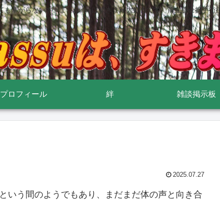
ても塞がらないすきま nassuはすきまが大好きです 前立腺全摘手術
プロフィール
絆
雑談掲示板
2025.07.27
っという間のようでもあり、まだまだ体の声と向き合