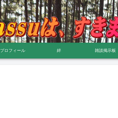
ても塞がらないすきま nassuはすきまが大好きです 前立腺全摘手術
プロフィール
絆
雑談掲示板