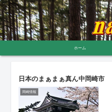
どこにでもあるすきま 埋め
ホーム
日本のまぁまぁ真ん中岡崎市
岡崎情報