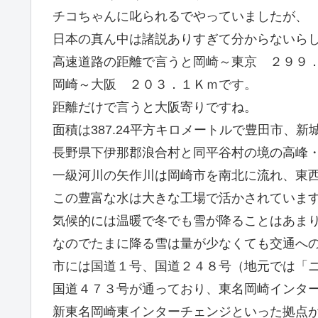
チコちゃんに叱られるでやっていましたが、
日本の真ん中は諸説ありすぎて分からないら
高速道路の距離で言うと岡崎～東京 ２９９
岡崎～大阪 ２０３．１Ｋｍです。
距離だけで言うと大阪寄りですね。
面積は387.24平方キロメートルで豊田市、
長野県下伊那郡浪合村と同平谷村の境の高峰
一級河川の矢作川は岡崎市を南北に流れ、東
この豊富な水は大きな工場で活かされていま
気候的には温暖で冬でも雪が降ることはあま
なのでたまに降る雪は量が少なくても交通へ
市には国道１号、国道２４８号（地元では「
国道４７３号が通っており、東名岡崎インタ
新東名岡崎東インターチェンジといった拠点