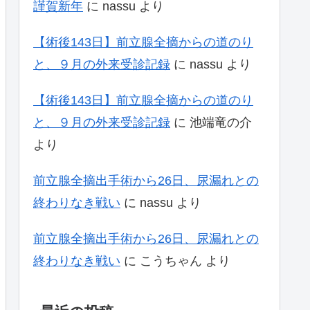
謹賀新年
に
nassu
より
【術後143日】前立腺全摘からの道のり
と、９月の外来受診記録
に
nassu
より
【術後143日】前立腺全摘からの道のり
と、９月の外来受診記録
に
池端竜の介
より
前立腺全摘出手術から26日、尿漏れとの
終わりなき戦い
に
nassu
より
前立腺全摘出手術から26日、尿漏れとの
終わりなき戦い
に
こうちゃん
より