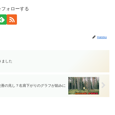
uをフォローする
nassu
きました
改善の兆し？右肩下がりのグラフが励みに