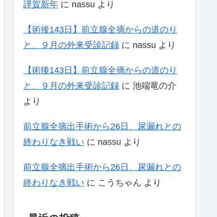
謹賀新年
に
nassu
より
【術後143日】前立腺全摘からの道のり
と、９月の外来受診記録
に
nassu
より
【術後143日】前立腺全摘からの道のり
と、９月の外来受診記録
に
池端竜の介
より
前立腺全摘出手術から26日、尿漏れとの
終わりなき戦い
に
nassu
より
前立腺全摘出手術から26日、尿漏れとの
終わりなき戦い
に
こうちゃん
より