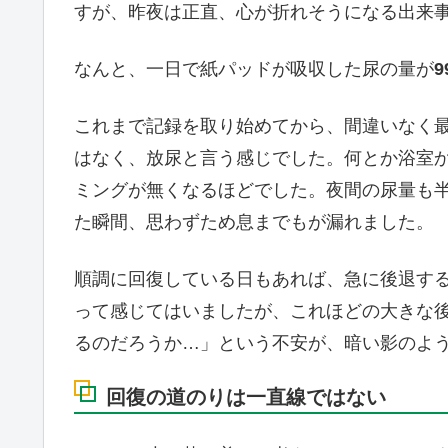
すが、昨夜は正直、心が折れそうになる出来
なんと、一日で紙パッドが吸収した尿の量が
9
これまで記録を取り始めてから、間違いなく
はなく、放尿と言う感じでした。何とか浴室
ミングが無くなるほどでした。夜間の尿量も
た瞬間、思わずため息までもが漏れました。
順調に回復している日もあれば、急に後退す
って感じてはいましたが、これほどの大きな
るのだろうか…」という不安が、暗い影のよ
回復の道のりは一直線ではない