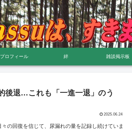
ても塞がらないすきま nassuはすきまが大好きです 前立腺全摘手術
プロフィール
絆
雑談掲示板
録的後退…これも「一進一退」のう
2025.06.24
日々の回復を信じて、尿漏れの量を記録し続けていま