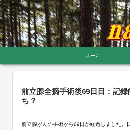
どこにでもあるすきま 埋め
ホーム
前立腺全摘手術後69日目：記
ち？
前立腺がんの手術から69日が経過しました。