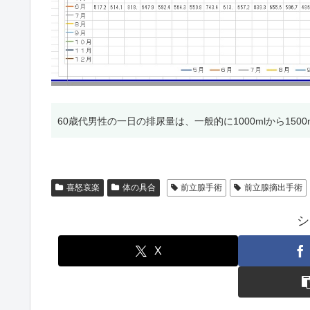
60歳代男性の一日の排尿量は、一般的に1000mlから150
喜怒哀楽
体の具合
前立腺手術
前立腺摘出手術
シ
X