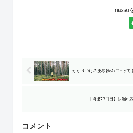
nass
かかりつけの泌尿器科に行って
【術後73日目】尿漏れ
コメント